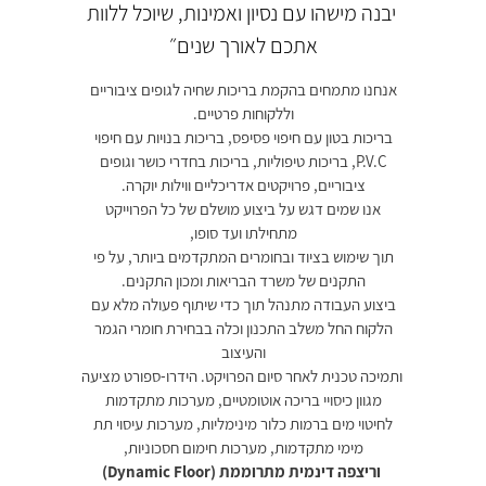
יבנה מישהו עם נסיון ואמינות, שיוכל ללוות
אתכם לאורך שנים״
אנחנו מתמחים בהקמת בריכות שחיה לגופים ציבוריים
וללקוחות פרטיים.
בריכות בטון עם חיפוי פסיפס, בריכות בנויות עם חיפוי
P.V.C, בריכות טיפוליות, בריכות בחדרי כושר וגופים
ציבוריים, פרויקטים אדריכליים ווילות יוקרה.
אנו שמים דגש על ביצוע מושלם של כל הפרוייקט
מתחילתו ועד סופו,
תוך שימוש בציוד ובחומרים המתקדמים ביותר, על פי
התקנים של משרד הבריאות ומכון התקנים.
ביצוע העבודה מתנהל תוך כדי שיתוף פעולה מלא עם
הלקוח החל משלב התכנון וכלה בבחירת חומרי הגמר
והעיצוב
ותמיכה טכנית לאחר סיום הפרויקט. הידרו-ספורט מציעה
מגוון כיסויי בריכה אוטומטיים, מערכות מתקדמות
לחיטוי מים ברמות כלור מינימליות, מערכות עיסוי תת
מימי מתקדמות, מערכות חימום חסכוניות,
וריצפה דינמית מתרוממת (Dynamic Floor)